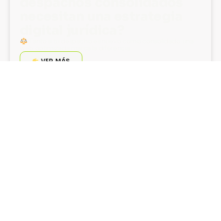
despachos consolidados
necesitan una estrategia
digital jurídica?
Tanto si tu despacho es nuevo como consolidado, una
web optimizada marca la diferencia.
VER MÁS
Checklist: Señales de que tu
presencia digital no está
funcionando
Haz una evaluación rápida de tu situación actual para saber si
necesitas hacer ajustes urgentes en tu estrategia digital
DIAGNÓSTICO DE ESTRATEGIA DIGITAL
¿QUÉ ESTÁ LIMITANDO LA