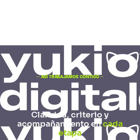
─ ASÍ TRABAJAMOS CONTIGO ─
Claridad, criterio y
acompañamiento en
cada
etapa