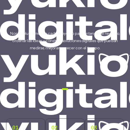
Nos involucramos en cada proyecto para entender el negocio,
ordenar las ideas y construir soluciones digitales que puedan
medirse, mejorar y crecer con el tiempo.
01
02
03