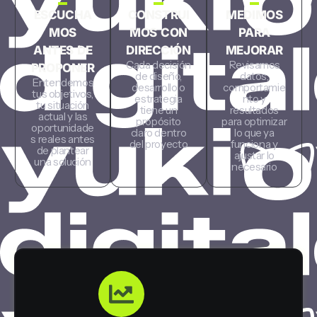
ESCUCHA
CONSTRUI
MEDIMOS
MOS
MOS CON
PARA
ANTES DE
DIRECCIÓN
MEJORAR
Cada decisión
Revisamos
PROPONER
de diseño,
datos,
Entendemos
desarrollo o
comportamie
tus objetivos,
estrategia
nto y
tu situación
tiene un
resultados
actual y las
propósito
para optimizar
oportunidade
claro dentro
lo que ya
s reales antes
del proyecto
funciona y
de plantear
ajustar lo
una solución
necesario